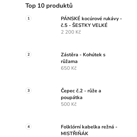
Top 10 produktů
PÁNSKÉ kocúrové rukávy -
č.5 - ŠESTKY VELKÉ
2 200 Kč
Zástěra - Kohútek s
růžama
650 Kč
Čepec č.2 - růže a
poupátka
500 Kč
Folklórní kabelka režná -
MISTŘIŇÁK