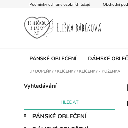
Přejít
Podmínky ochrany osobních údajů
Obchodní po
na
obsah
PÁNSKÉ OBLEČENÍ
DÁMSKÉ OBLEČ
Domů
/
DOPLŇKY
/
KLÍČENKY
/
KLÍČENKY - KOŽENKA
P
Vyhledávání
o
s
t
HLEDAT
r
K
Přeskočit
PÁNSKÉ OBLEČENÍ
a
a
kategorie
n
t