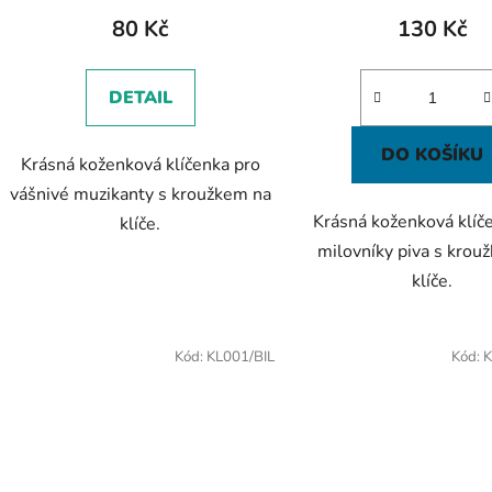
80 Kč
130 Kč
DETAIL
DO KOŠÍKU
Krásná koženková klíčenka pro
vášnivé muzikanty s kroužkem na
Krásná koženková klíč
klíče.
milovníky piva s krou
klíče.
Kód:
KL001/BIL
Kód:
K