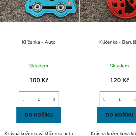
k
t
ů
Klíčenka - Auto
Klíčenka - Beruš
Skladem
Skladem
100 Kč
120 Kč
DO KOŠÍKU
DO KOŠÍKU
Krásná koženková klíčenka auto
Krásná koženková kl