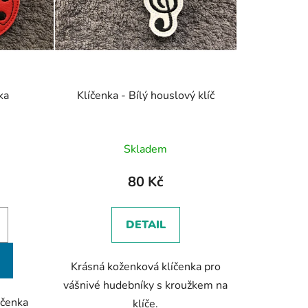
t
ů
ka
Klíčenka - Bílý houslový klíč
Skladem
80 Kč
DETAIL
Krásná koženková klíčenka pro
vášnivé hudebníky s kroužkem na
íčenka
klíče.