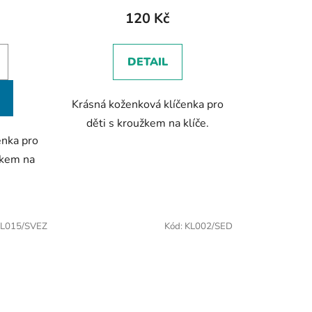
120 Kč
DETAIL
Krásná koženková klíčenka pro
děti s kroužkem na klíče.
enka pro
žkem na
L015/SVEZ
Kód:
KL002/SED