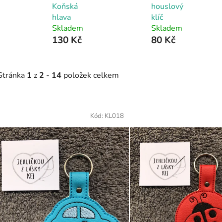
Koňská
houslový
hlava
klíč
Skladem
Skladem
130 Kč
80 Kč
Stránka
1
z
2
-
14
položek celkem
V
ý
Kód:
KL018
p
s
p
r
o
d
u