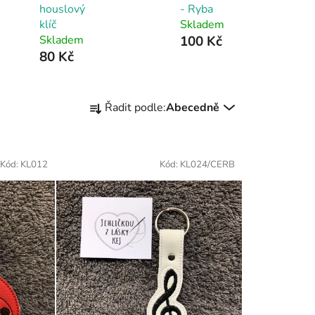
houslový
- Ryba
klíč
Skladem
Skladem
100 Kč
80 Kč
Ř
Řadit podle:
Abecedně
a
z
e
Kód:
KL012
Kód:
KL024/CERB
n
í
p
r
o
d
u
k