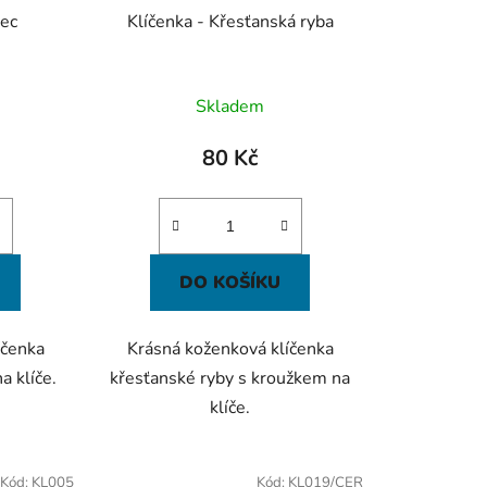
vec
Klíčenka - Křesťanská ryba
Skladem
80 Kč
DO KOŠÍKU
íčenka
Krásná koženková klíčenka
a klíče.
křesťanské ryby s kroužkem na
klíče.
Kód:
KL005
Kód:
KL019/CER