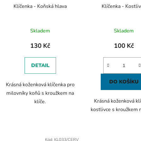
Klíčenka - Koňská hlava
Klíčenka - Kostli
Skladem
Skladem
130 Kč
100 Kč
DETAIL
DO KOŠÍKU
Krásná koženková klíčenka pro
milovníky koňů s kroužkem na
Krásná koženková kl
klíče.
kostlivce s kroužkem n
Kód:
KL033/CERV