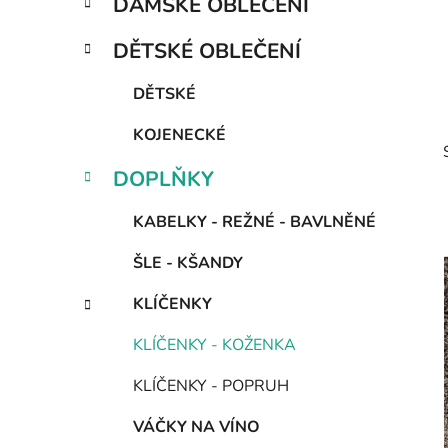
DÁMSKÉ OBLEČENÍ
e
n
g
í
DĚTSKÉ OBLEČENÍ
o
p
r
a
DĚTSKÉ
i
n
e
KOJENECKÉ
e
l
DOPLŇKY
KABELKY - REŽNÉ - BAVLNĚNÉ
ŠLE - KŠANDY
i
KLÍČENKY
KLÍČENKY - KOŽENKA
KLÍČENKY - POPRUH
VÁČKY NA VÍNO