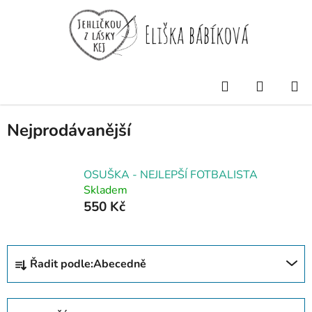
Přejít
na
obsah
Domů
/
DOMÁCNOST
/
OSUŠKY
Hledat
NÁKUP
OSUŠKY
KOŠÍK
Nejprodávanější
OSUŠKA - NEJLEPŠÍ FOTBALISTA
Skladem
550 Kč
Ř
Řadit podle:
Abecedně
a
z
e