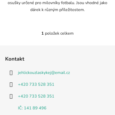
osušky určené pro milovníky fotbalu. Jsou vhodné jako
dárek k různým příležitostem.
1
položek celkem
O
v
l
Z
á
á
d
Kontakt
p
a
a
c
jehlickouzlaskykej
@
email.cz
t
í
p
í
+420 733 528 351
r
v
+420 733 528 351
k
y
IČ: 141 89 496
v
ý