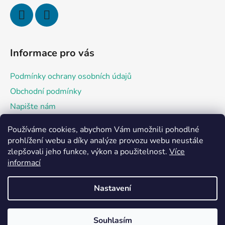
p
i
s
u
Informace pro vás
Podmínky ochrany osobních údajů
Obchodní podmínky
Napište nám
Používáme cookies, abychom Vám umožnili pohodlné
Přijímáme online platby
prohlížení webu a díky analýze provozu webu neustále
zlepšovali jeho funkce, výkon a použitelnost.
Více
informací
Nastavení
Vytvořil Shoptet
Souhlasím
Copyright 2026
Jehličkou z lásky KEJ - Eliška