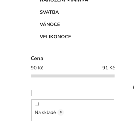
NAROZENÍ MIMINKA
SVATBA
VÁNOCE
VELIKONOCE
Cena
90
Kč
91
Kč
Na skladě
6