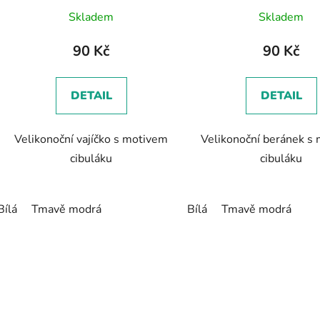
Skladem
Skladem
90 Kč
90 Kč
DETAIL
DETAIL
Velikonoční vajíčko s motivem
Velikonoční beránek s
cibuláku
cibuláku
Bílá
Tmavě modrá
Bílá
Tmavě modrá
O
v
l
á
d