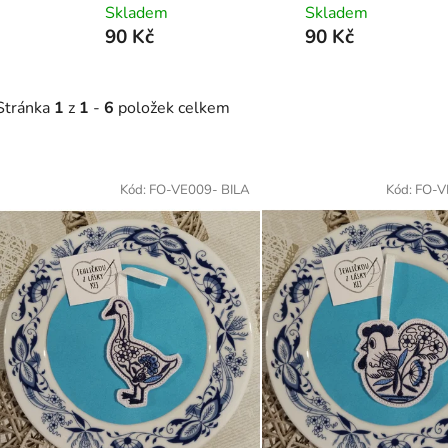
Skladem
Skladem
90 Kč
90 Kč
Stránka
1
z
1
-
6
položek celkem
V
ý
Kód:
FO-VE009- BILA
Kód:
FO-V
p
s
p
r
o
d
u
k