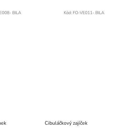
E008- BILA
Kód:
FO-VE011- BILA
nek
Cibuláčkový zajíček