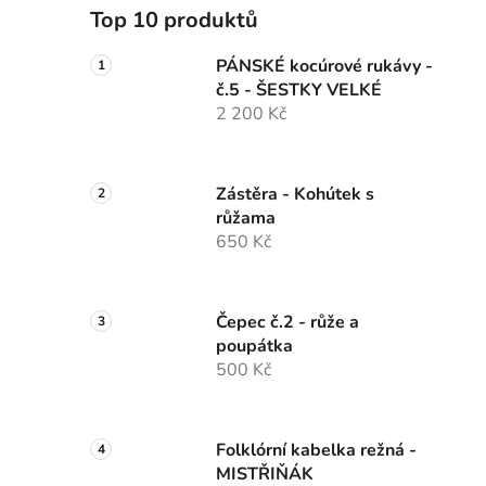
Top 10 produktů
PÁNSKÉ kocúrové rukávy -
č.5 - ŠESTKY VELKÉ
2 200 Kč
Zástěra - Kohútek s
růžama
650 Kč
Čepec č.2 - růže a
poupátka
500 Kč
Folklórní kabelka režná -
MISTŘIŇÁK