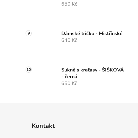
650 Kč
Dámské tričko - Mistřínské
640 Kč
Sukně s kraťasy - ŠIŠKOVÁ
- černá
650 Kč
Z
á
Kontakt
p
a