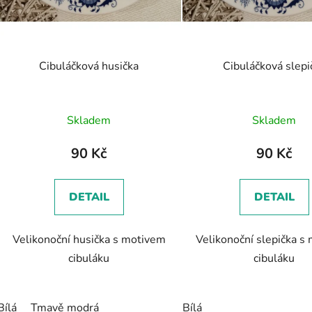
t
ů
Cibuláčková husička
Cibuláčková slepi
Skladem
Skladem
90 Kč
90 Kč
DETAIL
DETAIL
Velikonoční husička s motivem
Velikonoční slepička s
cibuláku
cibuláku
Bílá
Tmavě modrá
Bílá