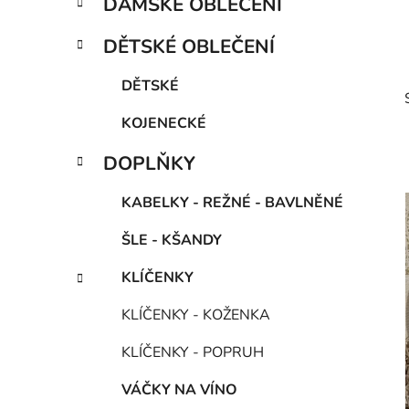
DÁMSKÉ OBLEČENÍ
e
n
g
í
DĚTSKÉ OBLEČENÍ
o
p
r
a
DĚTSKÉ
i
n
e
KOJENECKÉ
e
l
DOPLŇKY
KABELKY - REŽNÉ - BAVLNĚNÉ
i
ŠLE - KŠANDY
KLÍČENKY
KLÍČENKY - KOŽENKA
KLÍČENKY - POPRUH
VÁČKY NA VÍNO