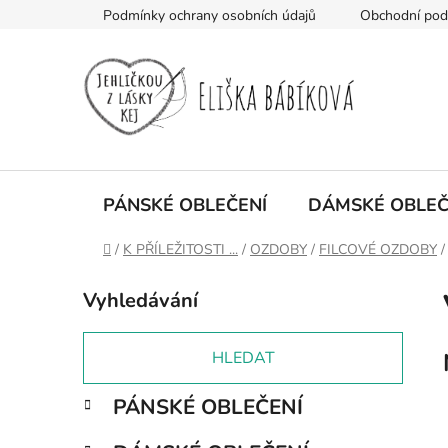
Přejít
Podmínky ochrany osobních údajů
Obchodní po
na
obsah
PÁNSKÉ OBLEČENÍ
DÁMSKÉ OBLEČ
Domů
/
K PŘÍLEŽITOSTI ...
/
OZDOBY
/
FILCOVÉ OZDOBY
/
P
Vyhledávání
o
s
t
HLEDAT
r
K
Přeskočit
PÁNSKÉ OBLEČENÍ
a
a
kategorie
n
t