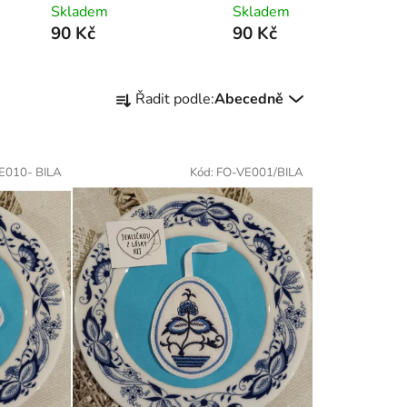
Skladem
Skladem
90 Kč
90 Kč
Ř
Řadit podle:
Abecedně
a
z
e
E010- BILA
Kód:
FO-VE001/BILA
n
í
p
r
o
d
u
k
t
ů