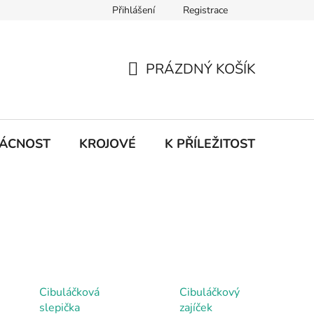
Přihlášení
Registrace
PRÁZDNÝ KOŠÍK
NÁKUPNÍ
KOŠÍK
ÁCNOST
KROJOVÉ
K PŘÍLEŽITOSTI ...
Cibuláčková
Cibuláčkový
slepička
zajíček