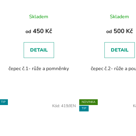
Skladem
Skladem
450 Kč
500 Kč
od
od
DETAIL
DETAIL
čepec č.1- růže a pomněnky
čepec č.2- růže a po
TIP
NOVINKA
Kód:
419/JEN
K
TIP