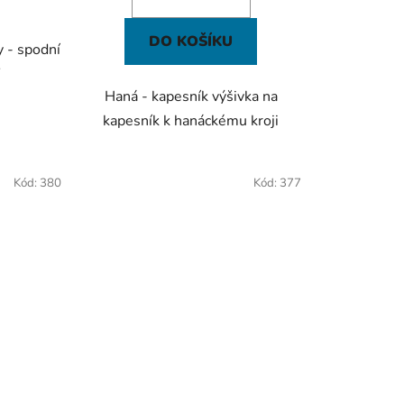
DO KOŠÍKU
 - spodní
Y
Haná - kapesník výšivka na
kapesník k hanáckému kroji
Kód:
380
Kód:
377