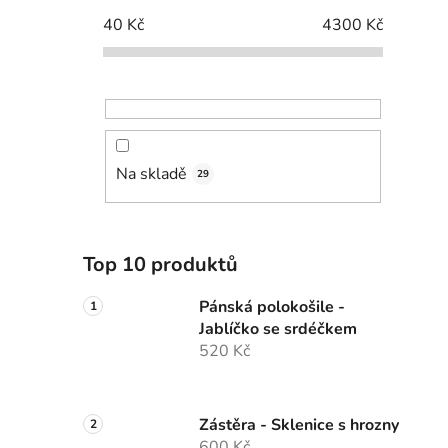
40
Kč
4300
Kč
Na skladě
29
Top 10 produktů
Pánská polokošile -
Jablíčko se srdéčkem
520 Kč
Zástěra - Sklenice s hrozny
600 Kč