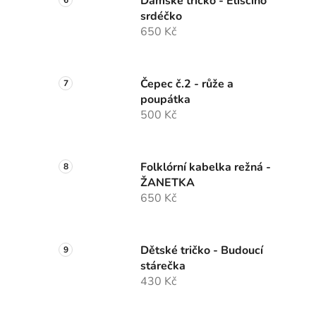
Dámské tričko - Eliščino
srdéčko
650 Kč
Čepec č.2 - růže a
poupátka
500 Kč
Folklórní kabelka režná -
ŽANETKA
650 Kč
Dětské tričko - Budoucí
stárečka
430 Kč