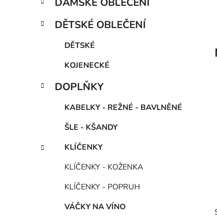
DÁMSKÉ OBLEČENÍ
e
n
g
í
DĚTSKÉ OBLEČENÍ
o
p
r
a
DĚTSKÉ
i
n
e
KOJENECKÉ
e
l
DOPLŇKY
KABELKY - REŽNÉ - BAVLNĚNÉ
ŠLE - KŠANDY
KLÍČENKY
KLÍČENKY - KOŽENKA
KLÍČENKY - POPRUH
VÁČKY NA VÍNO