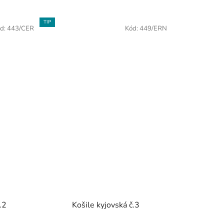
TIP
d:
443/CER
Kód:
449/ERN
.2
Košile kyjovská č.3