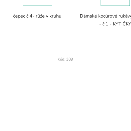
čepec č.4- růže v kruhu
Dámské kocúrové rukávy
- č.1 - KYTIČK
Kód:
389