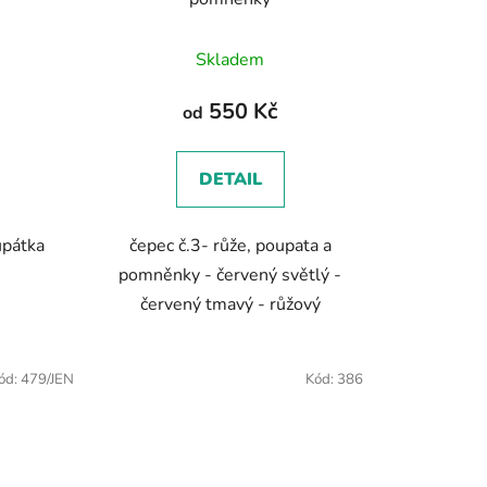
Skladem
550 Kč
od
DETAIL
upátka
čepec č.3- růže, poupata a
pomněnky - červený světlý -
červený tmavý - růžový
ód:
479/JEN
Kód:
386