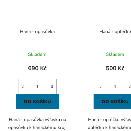
Haná - opasůvka
Haná - opléčko
Skladem
Skladem
690 Kč
500 Kč
DO KOŠÍKU
DO KOŠÍKU
Haná - opasůvka výšivka na
Haná - opléčko výši
opasůvku k hanáckému kroji
opléčko k hanáckému