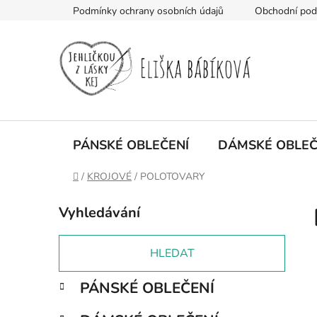
Přejít
Podmínky ochrany osobních údajů
Obchodní po
na
obsah
PÁNSKÉ OBLEČENÍ
DÁMSKÉ OBLEČ
Domů
/
KROJOVÉ
/
POLOTOVARY
P
Vyhledávání
o
s
t
HLEDAT
r
K
Přeskočit
PÁNSKÉ OBLEČENÍ
a
a
kategorie
n
t