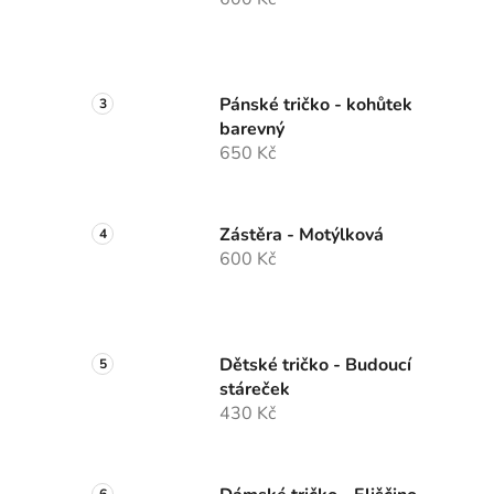
Pánské tričko - kohůtek
barevný
650 Kč
Zástěra - Motýlková
600 Kč
Dětské tričko - Budoucí
stáreček
430 Kč