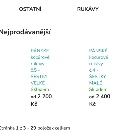
OSTATNÍ
RUKÁVY
Nejprodávanější
PÁNSKÉ
PÁNSKÉ
kocúrové
kocúrové
rukávy -
rukávy -
č.5 -
č.4 -
ŠESTKY
ŠESTKY
VELKÉ
MALÉ
Skladem
Skladem
2 200
2 400
od
od
Kč
Kč
Stránka
1
z
3
-
29
položek celkem