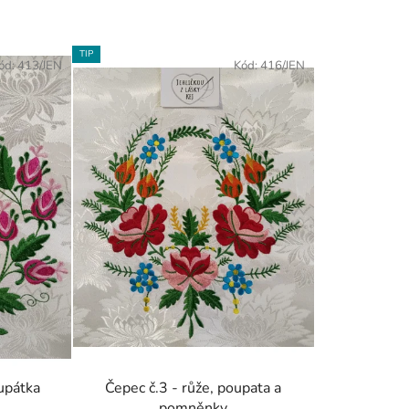
a
z
e
TIP
ód:
413/JEN
Kód:
416/JEN
n
í
p
r
o
d
u
k
t
ů
oupátka
Čepec č.3 - růže, poupata a
pomněnky