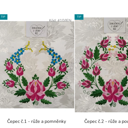
V
TIP
TIP
ý
Kód:
410/JEN
K
p
s
p
r
o
d
u
k
t
ů
Čepec č.1 - růže a pomněnky
Čepec č.2 - růže a p