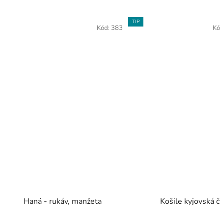
TIP
Kód:
383
Kó
Haná - rukáv, manžeta
Košile kyjovská č