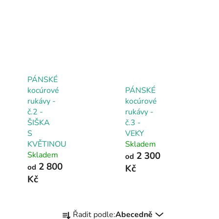
PÁNSKÉ
kocúrové
PÁNSKÉ
rukávy -
kocúrové
č.2 -
rukávy -
ŠIŠKA
č.3 -
S
VEKY
KVĚTINOU
Skladem
Skladem
2 300
od
2 800
od
Kč
Kč
Ř
Řadit podle:
Abecedně