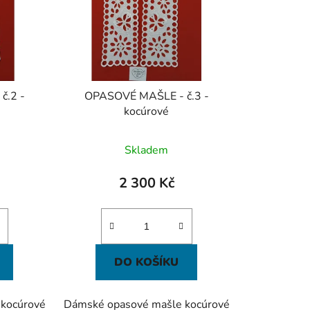
t
ů
č.2 -
OPASOVÉ MAŠLE - č.3 -
kocúrové
Skladem
2 300 Kč
DO KOŠÍKU
kocúrové
Dámské opasové mašle kocúrové