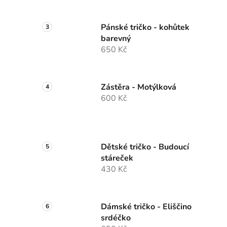
Pánské tričko - kohůtek
barevný
650 Kč
Zástěra - Motýlková
600 Kč
Dětské tričko - Budoucí
stáreček
430 Kč
Dámské tričko - Eliščino
srdéčko