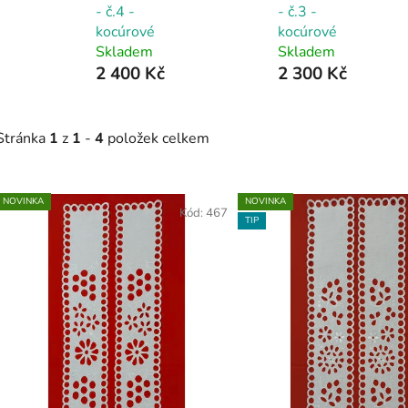
- č.4 -
- č.3 -
kocúrové
kocúrové
Skladem
Skladem
2 400 Kč
2 300 Kč
Stránka
1
z
1
-
4
položek celkem
V
NOVINKA
NOVINKA
ý
Kód:
467
TIP
p
s
p
r
o
d
u