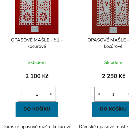
k
t
ů
OPASOVÉ MAŠLE - č.1 -
OPASOVÉ MAŠLE - 
kocúrové
kocúrové
Skladem
Skladem
2 100 Kč
2 250 Kč
DO KOŠÍKU
DO KOŠÍKU
Dámské opasové mašle kocúrové
Dámské opasové mašle 