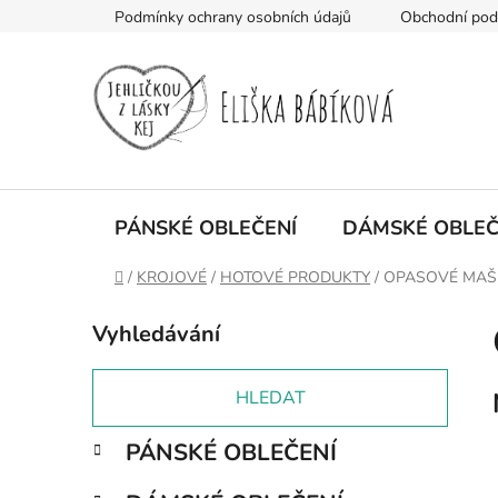
Přejít
Podmínky ochrany osobních údajů
Obchodní po
na
obsah
PÁNSKÉ OBLEČENÍ
DÁMSKÉ OBLEČ
Domů
/
KROJOVÉ
/
HOTOVÉ PRODUKTY
/
OPASOVÉ MAŠ
P
Vyhledávání
o
s
t
HLEDAT
r
K
Přeskočit
PÁNSKÉ OBLEČENÍ
a
a
kategorie
n
t