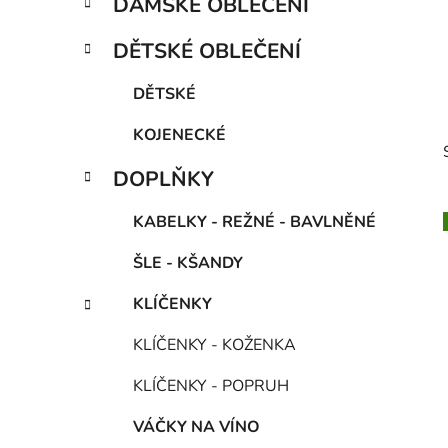
DÁMSKÉ OBLEČENÍ
e
n
g
í
DĚTSKÉ OBLEČENÍ
o
p
r
a
DĚTSKÉ
i
n
e
KOJENECKÉ
e
l
DOPLŇKY
KABELKY - REŽNÉ - BAVLNĚNÉ
ŠLE - KŠANDY
i
KLÍČENKY
KLÍČENKY - KOŽENKA
KLÍČENKY - POPRUH
VÁČKY NA VÍNO