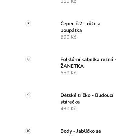
650 Kč
Čepec č.2 - růže a
poupátka
500 Kč
Folklórní kabelka režná -
ŽANETKA
650 Kč
Dětské tričko - Budoucí
stárečka
430 Kč
Body - Jablíčko se