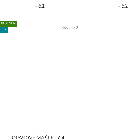
- č.1
- č.2
NOVINKA
Kód:
470
TIP
OPASOVÉ MAŠLE - č.4 -