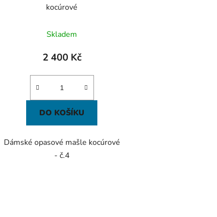
kocúrové
Skladem
2 400 Kč
DO KOŠÍKU
Dámské opasové mašle kocúrové
- č.4
O
v
l