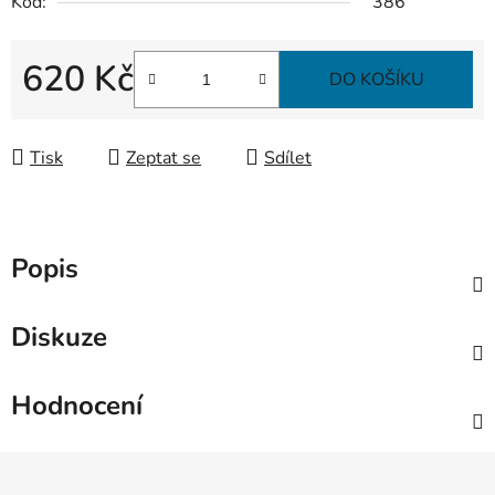
Kód:
386
620 Kč
DO KOŠÍKU
Měrná cena:
Tisk
Zeptat se
Sdílet
Popis
Diskuze
Hodnocení
Z
á