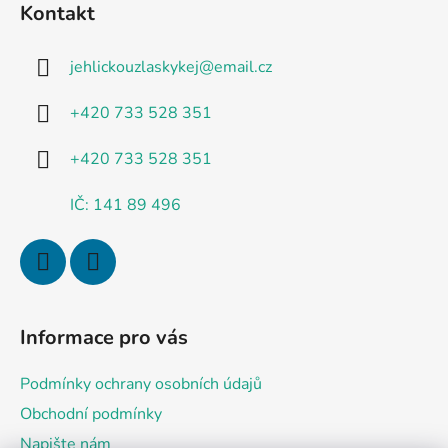
Kontakt
p
a
jehlickouzlaskykej
@
email.cz
t
í
+420 733 528 351
+420 733 528 351
IČ: 141 89 496
Informace pro vás
Podmínky ochrany osobních údajů
Obchodní podmínky
Napište nám