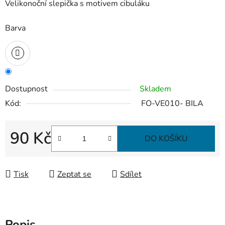
Velikonoční slepička s motivem cibuláku
Barva
Dostupnost
Skladem
Kód:
FO-VE010- BILA
90 Kč
DO KOŠÍKU
Měrná cena:
Tisk
Zeptat se
Sdílet
Popis