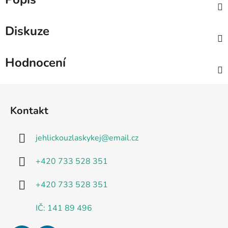
Diskuze
Hodnocení
Z
á
Kontakt
p
a
jehlickouzlaskykej
@
email.cz
t
í
+420 733 528 351
+420 733 528 351
IČ: 141 89 496