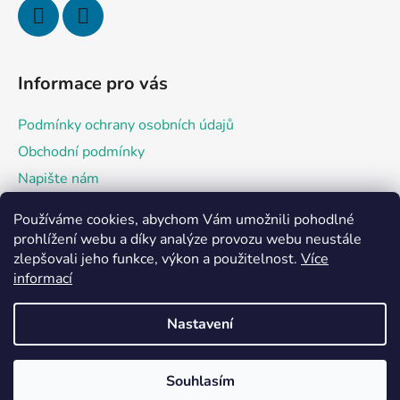
Informace pro vás
Podmínky ochrany osobních údajů
Obchodní podmínky
Napište nám
Používáme cookies, abychom Vám umožnili pohodlné
Přijímáme online platby
prohlížení webu a díky analýze provozu webu neustále
zlepšovali jeho funkce, výkon a použitelnost.
Více
informací
Nastavení
Vytvořil Shoptet
Souhlasím
Copyright 2026
Jehličkou z lásky KEJ - Eliška
IČ: 141 89 496, Podnikatel zapsán v živ.rejstříku MěÚ Kyjov