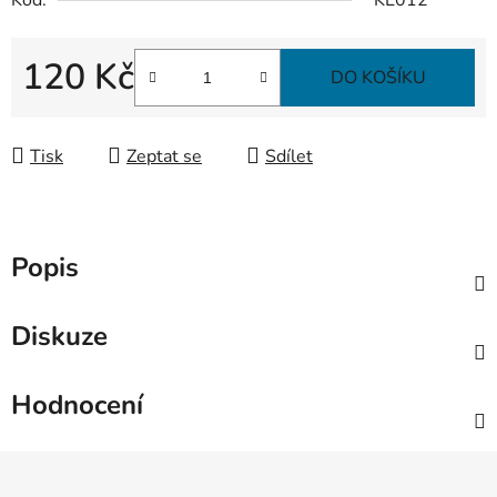
120 Kč
DO KOŠÍKU
Měrná cena:
Tisk
Zeptat se
Sdílet
Popis
Diskuze
Hodnocení
Z
á