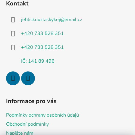
Kontakt
p
a
jehlickouzlaskykej
@
email.cz
t
í
+420 733 528 351
+420 733 528 351
IČ: 141 89 496
Informace pro vás
Podmínky ochrany osobních údajů
Obchodní podmínky
Napište nám