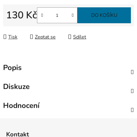
130 Kč
DO KOŠÍKU
Měrná cena:
Tisk
Zeptat se
Sdílet
Popis
Diskuze
Hodnocení
Z
á
Kontakt