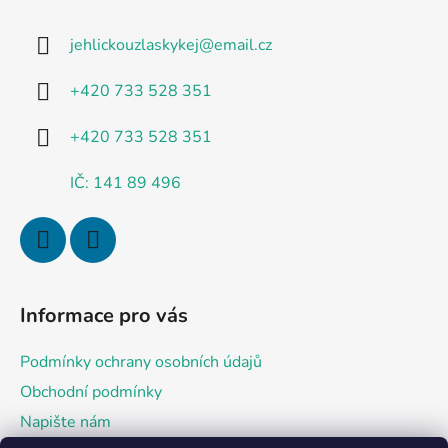
p
a
jehlickouzlaskykej
@
email.cz
t
í
+420 733 528 351
+420 733 528 351
IČ: 141 89 496
Informace pro vás
Podmínky ochrany osobních údajů
Obchodní podmínky
Napište nám