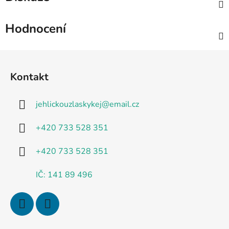
Hodnocení
Z
á
Kontakt
p
a
jehlickouzlaskykej
@
email.cz
t
í
+420 733 528 351
+420 733 528 351
IČ: 141 89 496