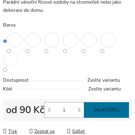
Parádní vánoční filcové ozdoby na stromeček nebo jako
dekorace do domu.
Barva
Dostupnost
Zvolte variantu
Kód:
Zvolte variantu
od
90 Kč
DO KOŠÍKU
Měrná cena:
Tisk
Zeptat se
Sdílet