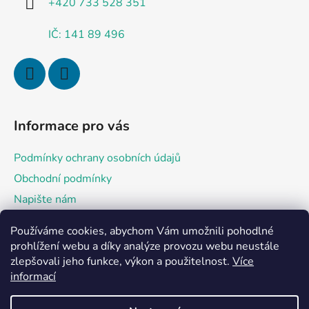
+420 733 528 351
IČ: 141 89 496
Informace pro vás
Podmínky ochrany osobních údajů
Obchodní podmínky
Napište nám
Používáme cookies, abychom Vám umožnili pohodlné
Přijímáme online platby
prohlížení webu a díky analýze provozu webu neustále
zlepšovali jeho funkce, výkon a použitelnost.
Více
informací