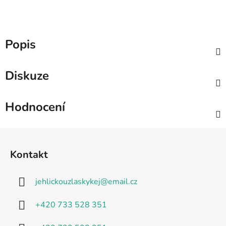
Popis
Diskuze
Hodnocení
Z
á
Kontakt
p
a
jehlickouzlaskykej
@
email.cz
t
í
+420 733 528 351