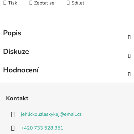
Tisk
Zeptat se
Sdílet
Popis
Diskuze
Hodnocení
Z
á
Kontakt
p
a
jehlickouzlaskykej
@
email.cz
t
í
+420 733 528 351