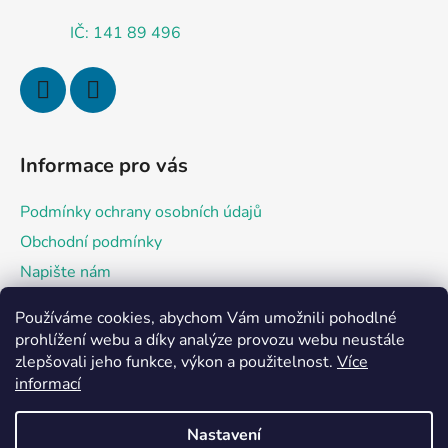
IČ: 141 89 496
Informace pro vás
Podmínky ochrany osobních údajů
Obchodní podmínky
Napište nám
Používáme cookies, abychom Vám umožnili pohodlné
Přijímáme online platby
prohlížení webu a díky analýze provozu webu neustále
zlepšovali jeho funkce, výkon a použitelnost.
Více
informací
Nastavení