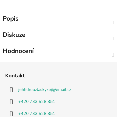
Popis
Diskuze
Hodnocení
Z
á
Kontakt
p
a
jehlickouzlaskykej
@
email.cz
t
í
+420 733 528 351
+420 733 528 351