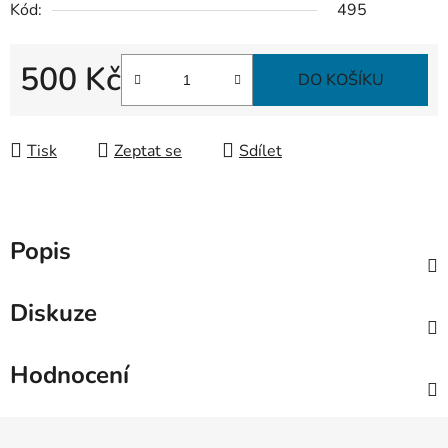
Kód:
495
500 Kč
DO KOŠÍKU
Měrná cena:
Tisk
Zeptat se
Sdílet
Popis
Diskuze
Hodnocení
Z