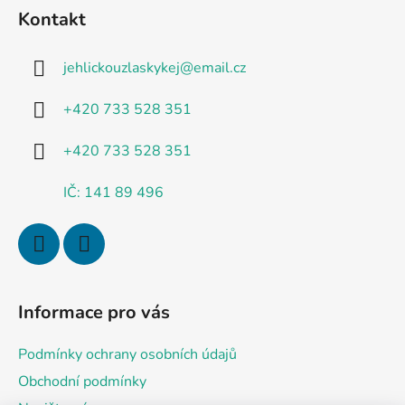
á
Kontakt
p
a
jehlickouzlaskykej
@
email.cz
t
í
+420 733 528 351
+420 733 528 351
IČ: 141 89 496
Informace pro vás
Podmínky ochrany osobních údajů
Obchodní podmínky