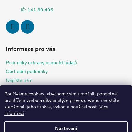
IČ: 141 89 496
Informace pro vás
Podmínky ochrany osobních údajů
Obchodní podmínky
Napište nám
Používáme cookies, abychom Vám umožnili pohodlné
Přijímáme online platby
prohlížení webu a díky analýze provozu webu neustále
zlepšovali jeho funkce, výkon a použitelnost.
Více
informací
Nastavení