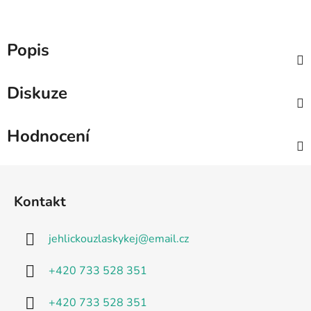
Popis
Diskuze
Hodnocení
Z
á
Kontakt
p
a
jehlickouzlaskykej
@
email.cz
t
í
+420 733 528 351
+420 733 528 351