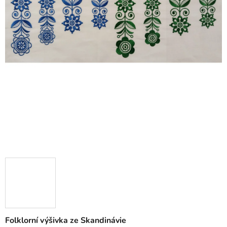
Folklorní výšivka ze Skandinávie