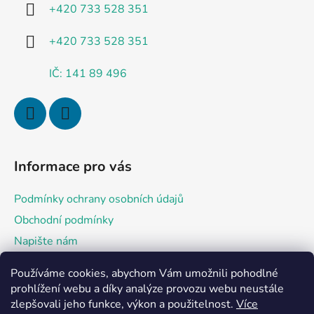
í
+420 733 528 351
+420 733 528 351
IČ: 141 89 496
Informace pro vás
Podmínky ochrany osobních údajů
Obchodní podmínky
Napište nám
Používáme cookies, abychom Vám umožnili pohodlné
Přijímáme online platby
prohlížení webu a díky analýze provozu webu neustále
zlepšovali jeho funkce, výkon a použitelnost.
Více