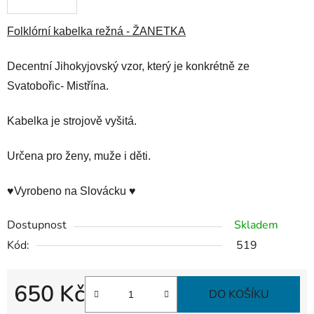
Folklórní kabelka režná - ŽANETKA
Decentní Jihokyjovský vzor, který je konkrétně ze
Svatobořic- Mistřína.
Kabelka je strojově vyšitá.
Určena pro ženy, muže i děti.
♥Vyrobeno na Slovácku ♥
Dostupnost
Skladem
Kód:
519
650 Kč
DO KOŠÍKU