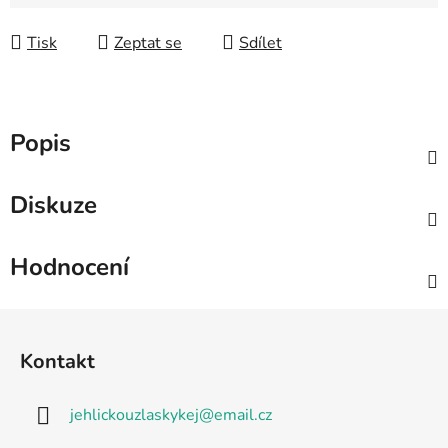
Měrná cena:
Tisk
Zeptat se
Sdílet
Popis
Diskuze
Hodnocení
Z
á
Kontakt
p
a
jehlickouzlaskykej
@
email.cz
t