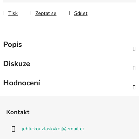
Měrná cena:
Tisk
Zeptat se
Sdílet
Popis
Diskuze
Hodnocení
Z
á
Kontakt
p
a
jehlickouzlaskykej
@
email.cz
t