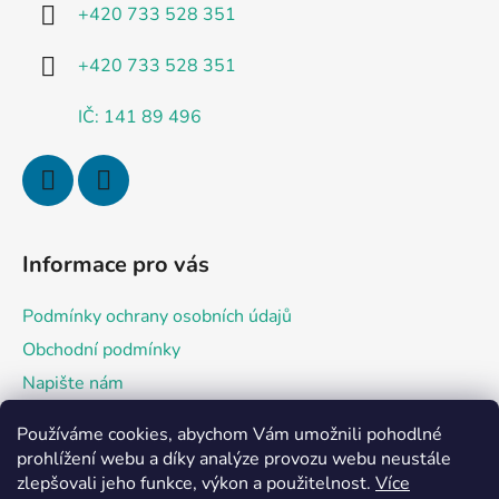
í
+420 733 528 351
+420 733 528 351
IČ: 141 89 496
Informace pro vás
Podmínky ochrany osobních údajů
Obchodní podmínky
Napište nám
Používáme cookies, abychom Vám umožnili pohodlné
Přijímáme online platby
prohlížení webu a díky analýze provozu webu neustále
zlepšovali jeho funkce, výkon a použitelnost.
Více