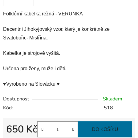
Folklórní kabelka režná - VERUNKA
Decentní Jihokyjovský vzor, který je konkrétně ze
Svatobořic- Mistřína.
Kabelka je strojově vyšitá.
Určena pro ženy, muže i děti.
♥Vyrobeno na Slovácku ♥
Dostupnost
Skladem
Kód:
518
650 Kč
DO KOŠÍKU