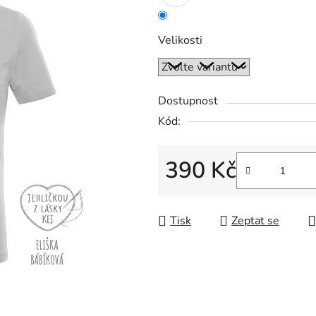
z
5
Velikosti
hvězdiček.
Dostupnost
Kód:
390 Kč
Měrná cena:
Tisk
Zeptat se