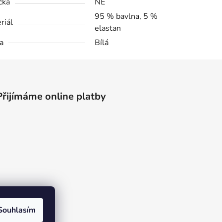
čka
NE
95 % bavlna, 5 %
riál
elastan
a
Bílá
Přijímáme online platby
Souhlasím