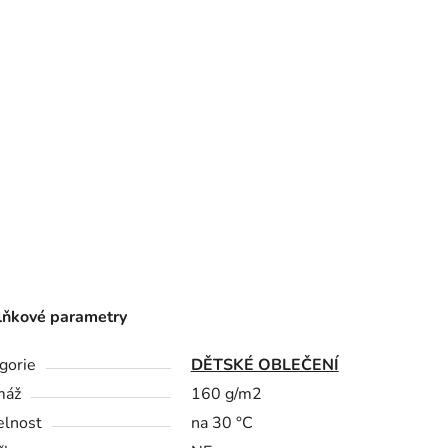
ňkové parametry
gorie
DĚTSKÉ OBLEČENÍ
máž
160 g/m2
elnost
na 30 °C