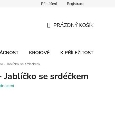
Přihlášení
Registrace
PRÁZDNÝ KOŠÍK
NÁKUPNÍ
KOŠÍK
ÁCNOST
KROJOVÉ
K PŘÍLEŽITOSTI ...
ko - Jablíčko se srdéčkem
- Jablíčko se srdéčkem
dnocení