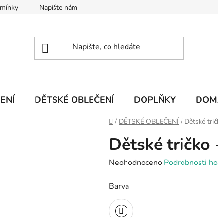
dmínky
Napište nám
ENÍ
DĚTSKÉ OBLEČENÍ
DOPLŇKY
DOM
Domů
/
DĚTSKÉ OBLEČENÍ
/
Dětské trič
Dětské tričko 
Průměrné
Neohodnoceno
Podrobnosti ho
hodnocení
Barva
produktu
je
0,0