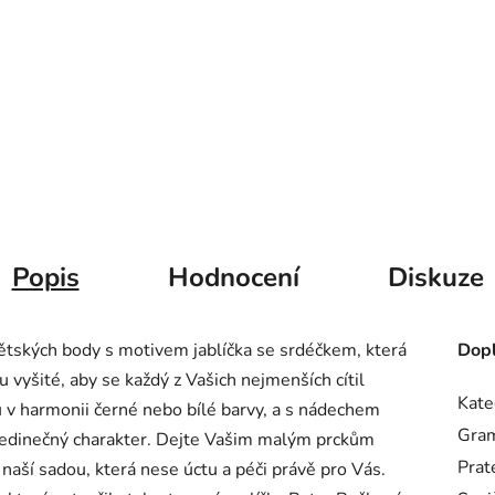
Popis
Hodnocení
Diskuze
ětských body s motivem jablíčka se srdéčkem, která
Dopl
 vyšité, aby se každý z Vašich nejmenších cítil
Kate
u v harmonii černé nebo bílé barvy, a s nádechem
Gra
jedinečný charakter. Dejte Vašim malým prckům
Prat
s naší sadou, která nese úctu a péči právě pro Vás.