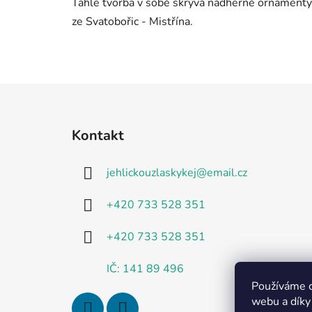
Tahle tvorba v sobě skrývá nádherné ornamenty,
ze Svatobořic - Mistřína.
Z
á
Kontakt
p
a
jehlickouzlaskykej
@
email.cz
t
í
+420 733 528 351
+420 733 528 351
IČ: 141 89 496
Používáme c
webu a díky